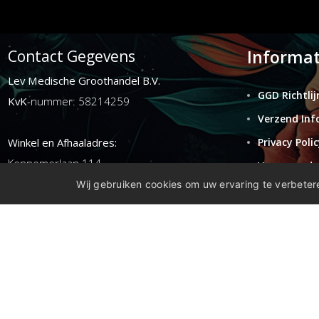
Informat
Contact Gegevens
Lev Medische Groothandel B.V.
GGD Richtlij
KvK
-nummer: 58214259
Verzend Inf
Winkel en Afhaaladres:
Privacy Polic
Kennemerlaan 114
Voorwaarde
1972ER ijmuiden
Wij gebruiken cookies om uw ervaring te verbetere
Retouren
Disclaimer
E-mail:
info@levgroothandel.nl
Telefoon:
(+31) 0255 515 136