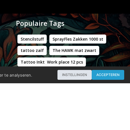
Populaire Tags
Stencilstuff
SprayFles Zakken 1000 st
tattoo zalf
The HAWK mat zwart
Tattoo Inkt Work place 12 pcs
Hustle Butter Deluxe Zakjes
er te analyseren.
INSTELLINGEN
ACCEPTEREN
Professional - Workstation Pro - Matt Black
WORLD FAMOUS LIMITLESS DARK ORANGE 1 30ML
Groene Kappersstoel met Chromen Frame