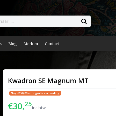
s
Blog
Merken
Contact
Kwadron SE Magnum MT
Nog €150,00 voor gratis verzending
25
€30,
inc btw