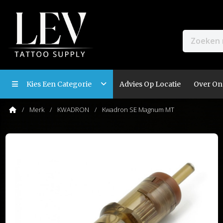
Kies Een Categorie
Advies Op Locatie
Over On
Merk
KWADRON
Kwadron SE Magnum MT