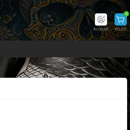
0
Account
€0,00