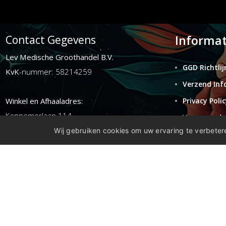
Informat
Contact Gegevens
Lev Medische Groothandel B.V.
GGD Richtlij
KvK
-nummer: 58214259
Verzend Inf
Winkel en Afhaaladres:
Privacy Polic
Kennemerlaan 114
Voorwaarde
1972ER ijmuiden
Wij gebruiken cookies om uw ervaring te verbetere
Retouren
Disclaimer
E-mail:
info@levgroothandel.nl
Telefoon:
(+31) 0255 515 136