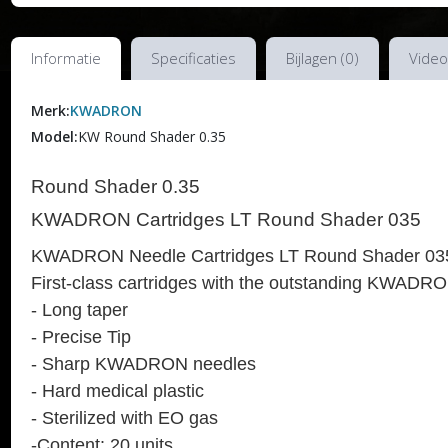
Informatie
Specificaties
Bijlagen (0)
Video
Merk:
KWADRON
Model:
KW Round Shader 0.35
Round Shader 0.35
KWADRON Cartridges LT Round Shader 035
KWADRON Needle Cartridges LT Round Shader 03
First-class cartridges with the outstanding KWADRO
- Long taper
- Precise Tip
- Sharp KWADRON needles
- Hard medical plastic
- Sterilized with EO gas
-Content: 20 units