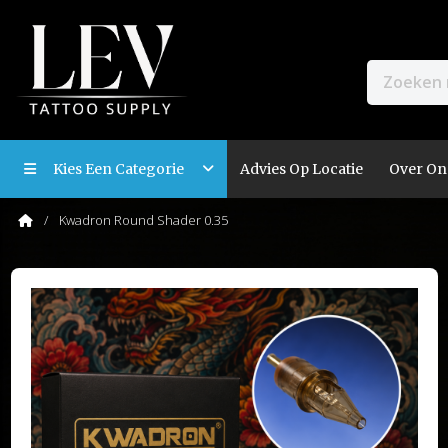
Kies Een Categorie
Advies Op Locatie
Over On
Kwadron Round Shader 0.35