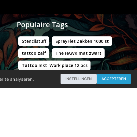
Populaire Tags
Stencilstuff
SprayFles Zakken 1000 st
tattoo zalf
The HAWK mat zwart
Tattoo Inkt Work place 12 pcs
Hustle Butter Deluxe Zakjes
er te analyseren.
INSTELLINGEN
ACCEPTEREN
Professional - Workstation Pro - Matt Black
WORLD FAMOUS LIMITLESS DARK ORANGE 1 30ML
Groene Kappersstoel met Chromen Frame