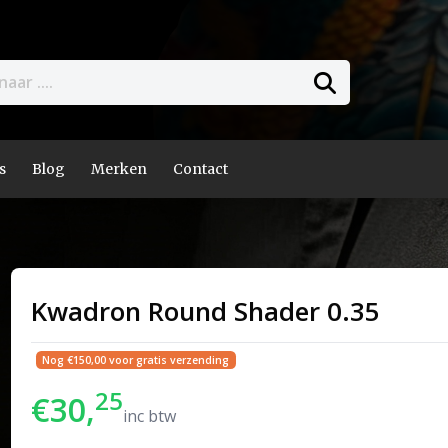
s
Blog
Merken
Contact
Kwadron Round Shader 0.35
Nog €150,00 voor gratis verzending
25
€30,
inc btw