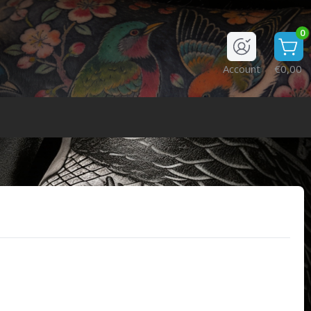
0
Account
€0,00