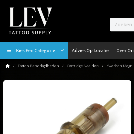
Kies Een Categorie
Advies Op Locatie
Over On
Tattoo Benodigdheden
Cartridge Naalden
Kwadron Magnu