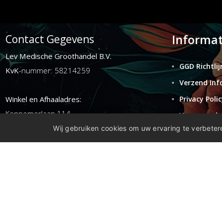
Informat
Contact Gegevens
Lev Medische Groothandel B.V.
GGD Richtlij
KvK
-nummer: 58214259
Verzend Inf
Winkel en Afhaaladres:
Privacy Polic
Kennemerlaan 114
Voorwaarde
1972ER ijmuiden
Wij gebruiken cookies om uw ervaring te verbetere
Retouren
Disclaimer
E-mail:
info@levgroothandel.nl
Telefoon:
(+31) 0255 515 136