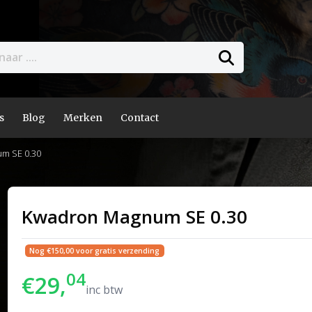
s
Blog
Merken
Contact
m SE 0.30
Kwadron Magnum SE 0.30
Nog €150,00 voor gratis verzending
04
€29,
inc btw