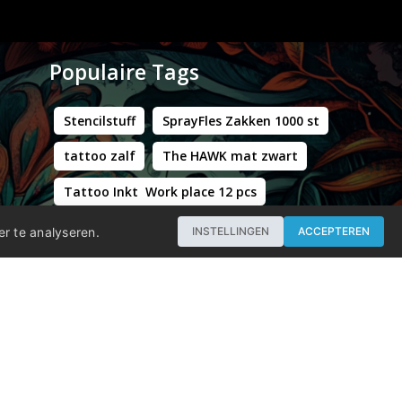
Populaire Tags
Stencilstuff
SprayFles Zakken 1000 st
tattoo zalf
The HAWK mat zwart
Tattoo Inkt Work place 12 pcs
Hustle Butter Deluxe Zakjes
er te analyseren.
INSTELLINGEN
ACCEPTEREN
Professional - Workstation Pro - Matt Black
WORLD FAMOUS LIMITLESS DARK ORANGE 1 30ML
Groene Kappersstoel met Chromen Frame