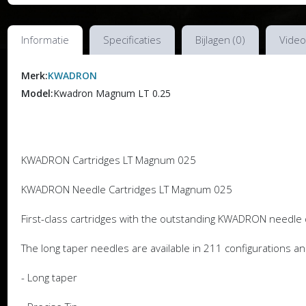
Informatie
Specificaties
Bijlagen (0)
Video
Merk:
KWADRON
Model:
Kwadron Magnum LT 0.25
KWADRON Cartridges LT Magnum 025
KWADRON Needle Cartridges LT Magnum 025
First-class cartridges with the outstanding KWADRON needle q
The long taper needles are available in 211 configurations a
- Long taper