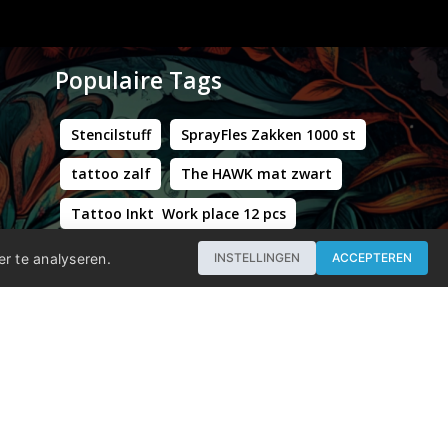
Populaire Tags
Stencilstuff
SprayFles Zakken 1000 st
tattoo zalf
The HAWK mat zwart
Tattoo Inkt Work place 12 pcs
Hustle Butter Deluxe Zakjes
er te analyseren.
INSTELLINGEN
ACCEPTEREN
Professional - Workstation Pro - Matt Black
WORLD FAMOUS LIMITLESS DARK ORANGE 1 30ML
Groene Kappersstoel met Chromen Frame