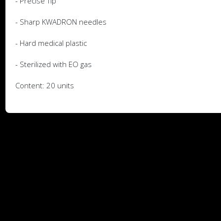
- Precise Tip
- Sharp KWADRON needles
- Hard medical plastic
- Sterilized with EO gas
Content: 20 units