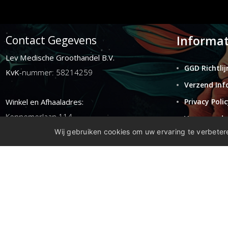
Informat
Contact Gegevens
Lev Medische Groothandel B.V.
GGD Richtlij
KvK
-nummer: 58214259
Verzend Inf
Winkel en Afhaaladres:
Privacy Polic
Kennemerlaan 114
Voorwaarde
1972ER ijmuiden
Wij gebruiken cookies om uw ervaring te verbetere
Retouren
Disclaimer
E-mail:
info@levgroothandel.nl
Telefoon:
(+31) 0255 515 136