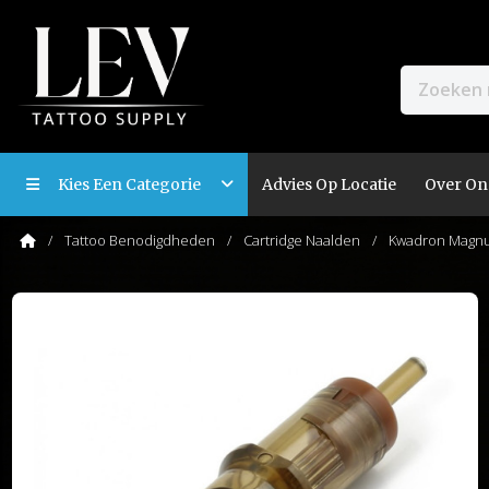
Kies Een Categorie
Advies Op Locatie
Over On
Tattoo Benodigdheden
Cartridge Naalden
Kwadron Magnu