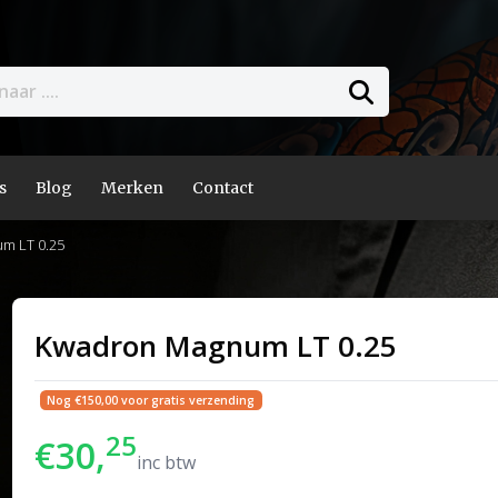
s
Blog
Merken
Contact
m LT 0.25
Kwadron Magnum LT 0.25
Nog €150,00 voor gratis verzending
25
€30,
inc btw