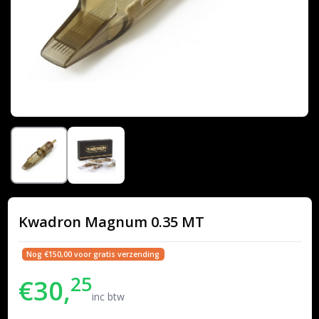
Kwadron Magnum 0.35 MT
Nog €150,00 voor gratis verzending
25
€30,
inc btw