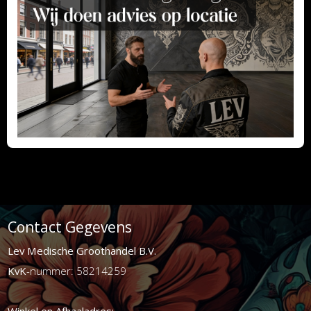
Contact Gegevens
Lev Medische Groothandel B.V.
KvK
-nummer: 58214259
Winkel en Afhaaladres: