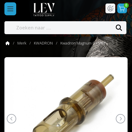
0
Merk
KWADRON
Kwadron Magnum 0.35 MT