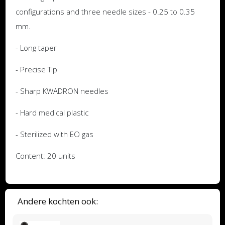
configurations and three needle sizes - 0.25 to 0.35
mm.
- Long taper
- Precise Tip
- Sharp KWADRON needles
- Hard medical plastic
- Sterilized with EO gas
Content: 20 units
Andere kochten ook: