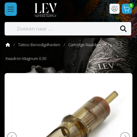
0
Tattoo Benodigdheden
Cartridge Naalden
Kwadron Magnum 0.30