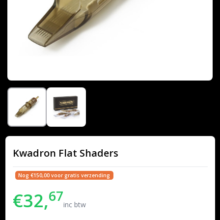
Kwadron Flat Shaders
Nog €150,00 voor gratis verzending
67
€32,
inc btw