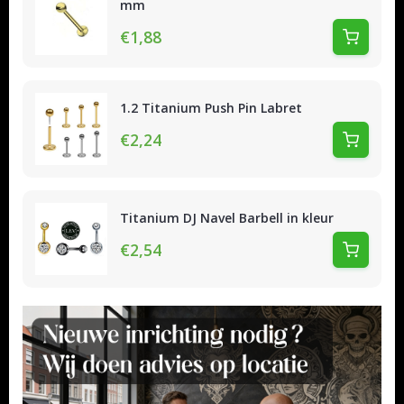
mm
€1,88
1.2 Titanium Push Pin Labret
€2,24
Titanium DJ Navel Barbell in kleur
€2,54