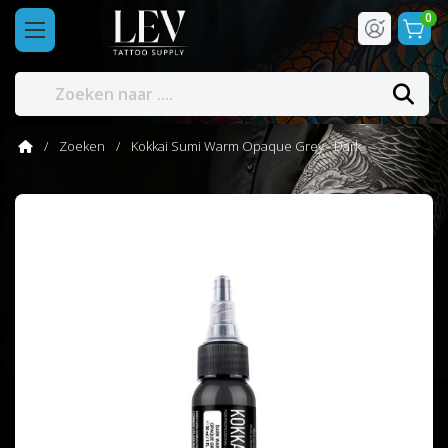
0
Zoeken
Kokkai Sumi Warm Opaque Grey - Dark