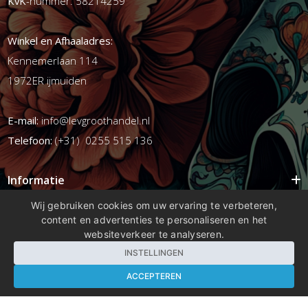
KvK
-nummer: 58214259
Winkel en Afhaaladres:
Kennemerlaan 114
1972ER ijmuiden
E-mail:
info@levgroothandel.nl
Telefoon:
(+31) 0255 515 136
Informatie
Mijn account
Wij gebruiken cookies om uw ervaring te verbeteren,
content en advertenties te personaliseren en het
Info
websiteverkeer te analyseren.
Populaire Tags
INSTELLINGEN
ACCEPTEREN