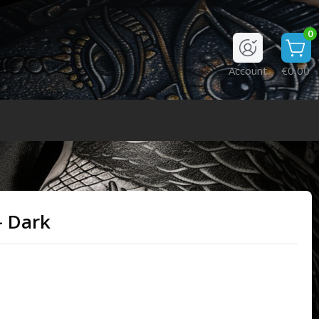
0
Account
€0,00
- Dark