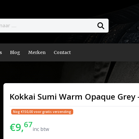
s
Blog
Merken
Contact
Kokkai Sumi Warm Opaque Grey 
Nog €150,00 voor gratis verzending
67
€9,
inc btw