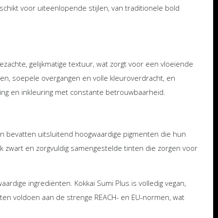
hikt voor uiteenlopende stijlen, van traditionele bold
zachte, gelijkmatige textuur, wat zorgt voor een vloeiende
ijnen, soepele overgangen en volle kleuroverdracht, en
ing en inkleuring met constante betrouwbaarheid.
en bevatten uitsluitend hoogwaardige pigmenten die hun
ijk zwart en zorgvuldig samengestelde tinten die zorgen voor
rdige ingrediënten. Kokkai Sumi Plus is volledig vegan,
oducten voldoen aan de strenge REACH- en EU-normen, wat