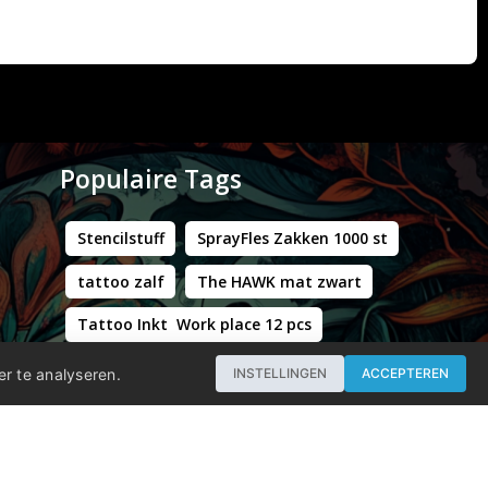
Populaire Tags
Stencilstuff
SprayFles Zakken 1000 st
tattoo zalf
The HAWK mat zwart
Tattoo Inkt Work place 12 pcs
Hustle Butter Deluxe Zakjes
er te analyseren.
INSTELLINGEN
ACCEPTEREN
Professional - Workstation Pro - Matt Black
WORLD FAMOUS LIMITLESS DARK ORANGE 1 30ML