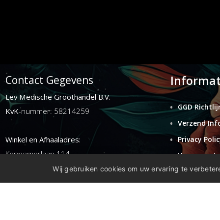
Informat
Contact Gegevens
Lev Medische Groothandel B.V.
GGD Richtlij
KvK
-nummer: 58214259
Verzend Inf
Winkel en Afhaaladres:
Privacy Polic
Kennemerlaan 114
Voorwaarde
1972ER ijmuiden
Wij gebruiken cookies om uw ervaring te verbetere
Retouren
Disclaimer
E-mail:
info@levgroothandel.nl
Telefoon:
(+31) 0255 515 136