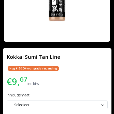
Kokkai Sumi Tan Line
Nog €150,00 voor gratis verzending
67
€9,
inc btw
Inhoudsmaat