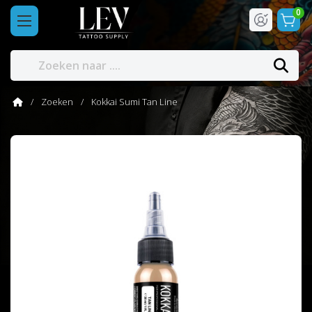
0
Zoeken
Kokkai Sumi Tan Line