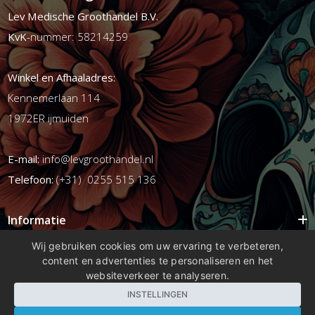
Lev Medische Groothandel B.V.
KvK
-nummer: 58214259
Winkel en Afhaaladres:
Kennemerlaan 114
1972ER ijmuiden
E-mail:
info@levgroothandel.nl
Telefoon:
(+31) 0255 515 136
Informatie
Mijn account
Wij gebruiken cookies om uw ervaring te verbeteren,
content en advertenties te personaliseren en het
Info
websiteverkeer te analyseren.
Populaire Tags
INSTELLINGEN