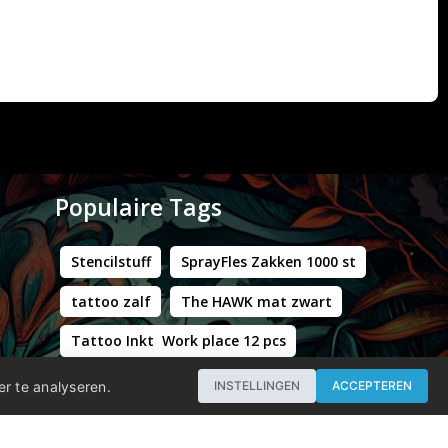
Populaire Tags
Stencilstuff
SprayFles Zakken 1000 st
tattoo zalf
The HAWK mat zwart
Tattoo Inkt Work place 12 pcs
Hustle Butter Deluxe Zakjes
er te analyseren.
INSTELLINGEN
ACCEPTEREN
Professional - Workstation Pro - Matt Black