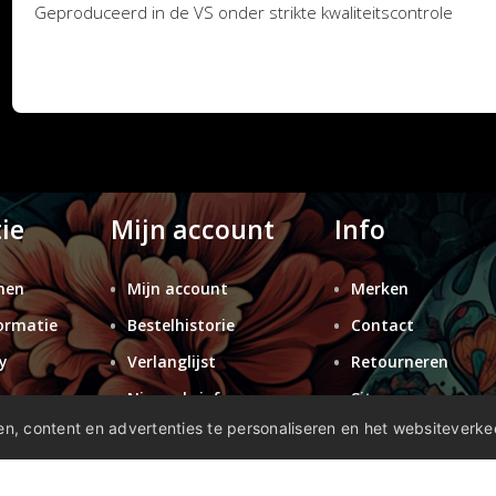
Geproduceerd in de VS onder strikte kwaliteitscontrole
ie
Mijn account
Info
nen
Mijn account
Merken
ormatie
Bestelhistorie
Contact
y
Verlanglijst
Retourneren
n
Nieuwsbrief
Sitemap
n, content en advertenties te personaliseren en het websiteverke