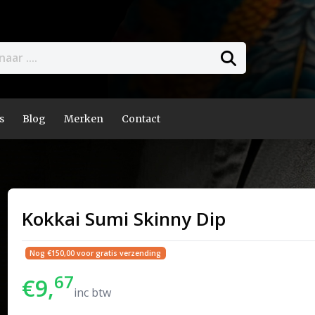
s
Blog
Merken
Contact
Kokkai Sumi Skinny Dip
Nog €150,00 voor gratis verzending
67
€9,
inc btw