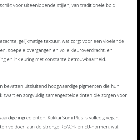
hikt voor uiteenlopende stijlen, van traditionele bold
zachte, gelijkmatige textuur, wat zorgt voor een vloeiende
ijnen, soepele overgangen en volle kleuroverdracht, en
ing en inkleuring met constante betrouwbaarheid.
en bevatten uitsluitend hoogwaardige pigmenten die hun
ijk zwart en zorgvuldig samengestelde tinten die zorgen voor
rdige ingrediënten. Kokkai Sumi Plus is volledig vegan,
oducten voldoen aan de strenge REACH- en EU-normen, wat