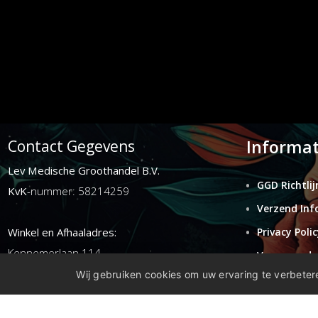
Informat
Contact Gegevens
Lev Medische Groothandel B.V.
GGD Richtlij
KvK
-nummer: 58214259
Verzend Inf
Winkel en Afhaaladres:
Privacy Polic
Kennemerlaan 114
Voorwaarde
1972ER ijmuiden
Wij gebruiken cookies om uw ervaring te verbetere
Retouren
Disclaimer
E-mail:
info@levgroothandel.nl