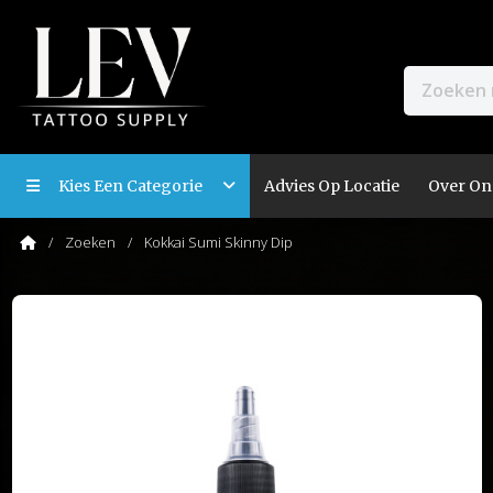
Kies Een Categorie
Advies Op Locatie
Over On
Zoeken
Kokkai Sumi Skinny Dip