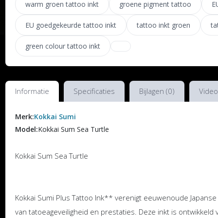
warm groen tattoo inkt
groene pigment tattoo
E
EU goedgekeurde tattoo inkt
tattoo inkt groen
ta
green colour tattoo inkt
Informatie
Specificaties
Bijlagen (0)
Video
Merk:
Kokkai Sumi
Model:
Kokkai Sum Sea Turtle
Kokkai Sum Sea Turtle
Kokkai Sumi Plus Tattoo Ink** verenigt eeuwenoude Japanse
van tatoeageveiligheid en prestaties. Deze inkt is ontwikkeld