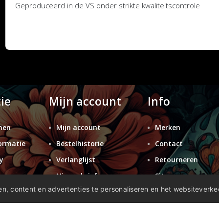
Geproduceerd in de VS onder strikte kwaliteitscontrole
ie
Mijn account
Info
nen
Mijn account
Merken
ormatie
Bestelhistorie
Contact
y
Verlanglijst
Retourneren
n
Nieuwsbrief
Sitemap
n, content en advertenties te personaliseren en het websiteverke