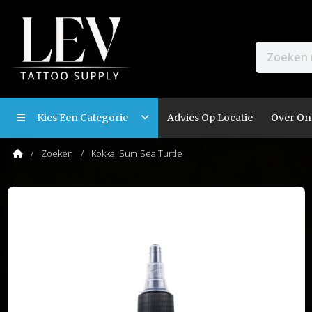
Kies Een Categorie
Advies Op Locatie
Over On
Zoeken
Kokkai Sum Sea Turtle