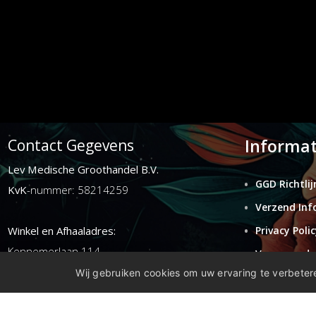
Informat
Contact Gegevens
Lev Medische Groothandel B.V.
GGD Richtlij
KvK
-nummer: 58214259
Verzend Inf
Winkel en Afhaaladres:
Privacy Polic
Kennemerlaan 114
Voorwaarde
1972ER ijmuiden
Wij gebruiken cookies om uw ervaring te verbetere
Retouren
Disclaimer
E-mail:
info@levgroothandel.nl