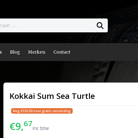
s
Blog
Merken
Contact
Kokkai Sum Sea Turtle
Nog €150,00 voor gratis verzending
67
€9,
inc btw