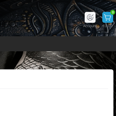
0
Account
€0,00