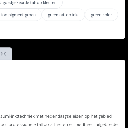
U goedgekeurde tattoo kleuren
ttoo pigment groen
green tattoo inkt
green color
 (0)
 sumi-inkttechniek met hedendaagse eisen op het gebied
 voor professionele tattoo-artiesten en biedt een uitgebreide