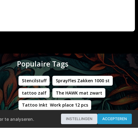
Populaire Tags
Stencilstuff
SprayFles Zakken 1000 st
tattoo zalf
The HAWK mat zwart
Tattoo Inkt Work place 12 pcs
Hustle Butter Deluxe Zakjes
er te analyseren.
INSTELLINGEN
ACCEPTEREN
Professional - Workstation Pro - Matt Black