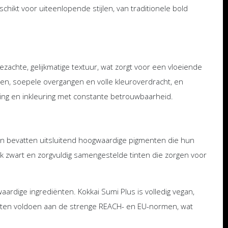
hikt voor uiteenlopende stijlen, van traditionele bold
zachte, gelijkmatige textuur, wat zorgt voor een vloeiende
ijnen, soepele overgangen en volle kleuroverdracht, en
ing en inkleuring met constante betrouwbaarheid.
en bevatten uitsluitend hoogwaardige pigmenten die hun
ijk zwart en zorgvuldig samengestelde tinten die zorgen voor
rdige ingrediënten. Kokkai Sumi Plus is volledig vegan,
oducten voldoen aan de strenge REACH- en EU-normen, wat