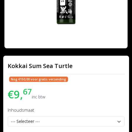
Kokkai Sum Sea Turtle
Nog €150,00 voor gratis verzending
67
€9,
inc btw
Inhoudsmaat