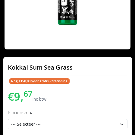
Kokkai Sum Sea Grass
Nog €150,00 voor gratis verzending
67
€9,
inc btw
Inhoudsmaat