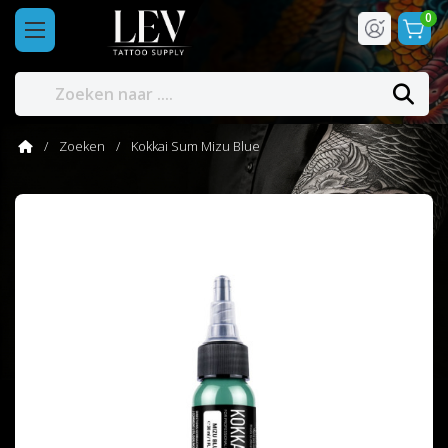
0
Zoeken
Kokkai Sum Mizu Blue