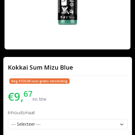
Kokkai Sum Mizu Blue
Nog €150,00 voor gratis verzending
67
€9,
inc btw
Inhoudsmaat