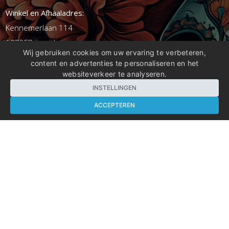
Winkel en Afhaaladres:
Kennemerlaan 114
1972ER ijmuiden
Wij gebruiken cookies om uw ervaring te verbeteren,
content en advertenties te personaliseren en het
E-mail:
info@levgroothandel.nl
websiteverkeer te analyseren.
Telefoon:
(+31) 0255 515 136
INSTELLINGEN
ACCEPTEREN
Informatie
Mijn account
Info
Populaire Tags
Copyright 2026 compleetshop.nl