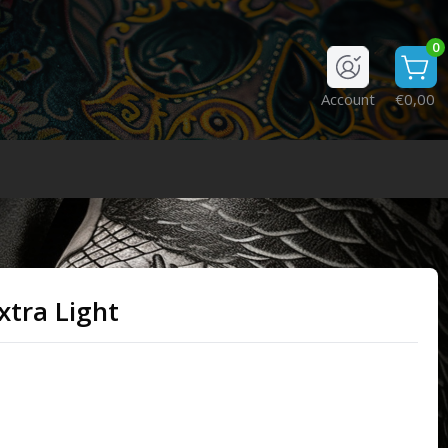
0
Account
€0,00
xtra Light