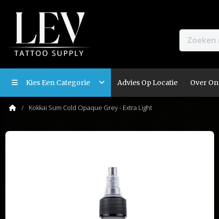
Kies Een Categorie
Advies Op Locatie
Over On
Kokkai Sum Cold Opaque Grey - Extra Light