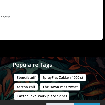
diënten
Populaire Tags
Stencilstuff
SprayFles Zakken 1000 st
tattoo zalf
The HAWK mat zwart
Tattoo Inkt Work place 12 pcs