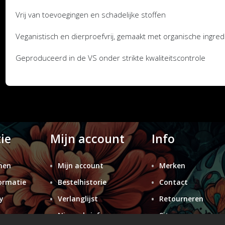
Vrij van toevoegingen en schadelijke stoffen
Veganistisch en dierproefvrij, gemaakt met organische ingre
Geproduceerd in de VS onder strikte kwaliteitscontrole
ie
Mijn account
Info
nen
Mijn account
Merken
ormatie
Bestelhistorie
Contact
y
Verlanglijst
Retourneren
n
Nieuwsbrief
Sitemap