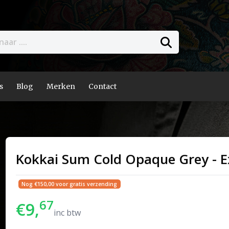
s
Blog
Merken
Contact
Kokkai Sum Cold Opaque Grey - E
Nog €150,00 voor gratis verzending
67
€9,
inc btw