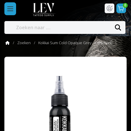
0
Zoeken
Kokkai Sum Cold Opaque Grey - Extra Dark