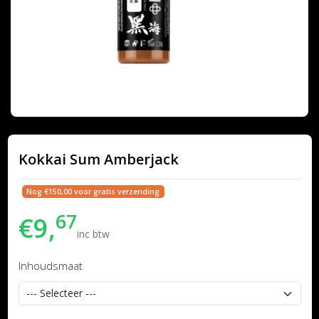
Kokkai Sum Amberjack
Nog €150,00 voor gratis verzending
67
€9,
inc btw
Inhoudsmaat