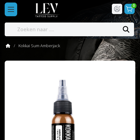
0
Kokkai Sum Amberjack