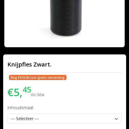
Knijpfles Zwart.
Nog €150,00 voor gratis verzending
45
€5,
inc btw
inhoudsmaat