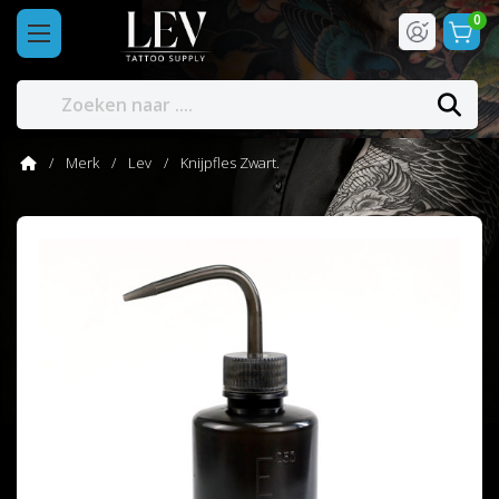
0
Merk
Lev
Knijpfles Zwart.