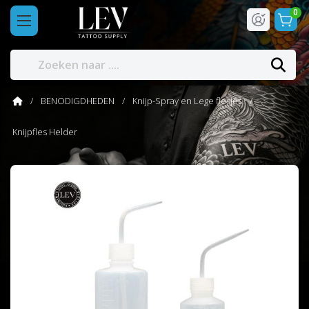
0
BENODIGDHEDEN
Knijp-Spray en Lege flesjes
Knijpfles Helder