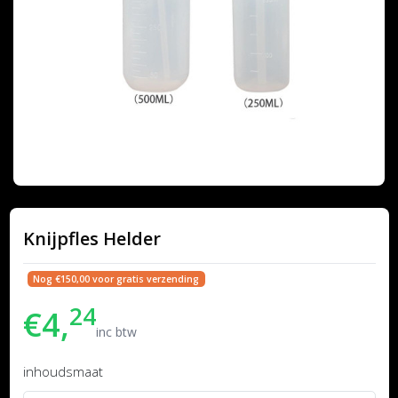
Knijpfles Helder
Nog €150,00 voor gratis verzending
24
€4,
inc btw
inhoudsmaat