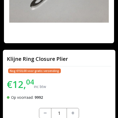
Klijne Ring Closure Plier
Nog €150,00 voor gratis verzending
04
€12,
inc btw
Op voorraad:
9992