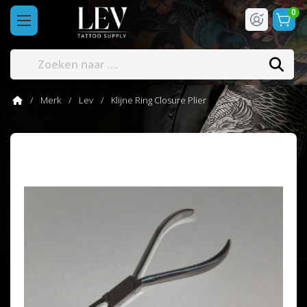
0
Merk
Lev
Klijne Ring Closure Plier