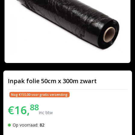
Inpak folie 50cm x 300m zwart
Nog €150,00 voor gratis verzending
88
€16,
inc btw
Op voorraad:
82