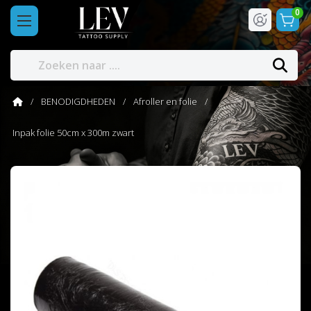
0
BENODIGDHEDEN
Afroller en folie
Inpak folie 50cm x 300m zwart