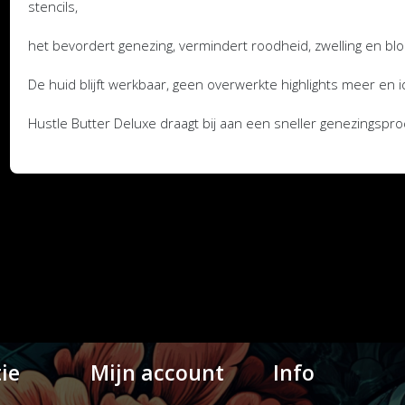
stencils,
het bevordert genezing, vermindert roodheid, zwelling en bl
De huid blijft werkbaar, geen overwerkte highlights meer en id
Hustle Butter Deluxe draagt bij aan een sneller genezingspro
ie
Mijn account
Info