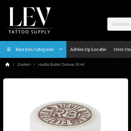
Kies Een Categorie
Advies Op Locatie
Over On
Zoeken
Hustle Butter Deluxe 30 ml