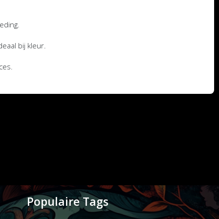
oeding.
eaal bij kleur.
ces.
Populaire Tags