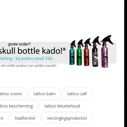
attoo creme
tattoo balm
tattoo zalf
attoo bescherming
tattoo kleurbehoud
re
huidherstel
verzorgingsproducten