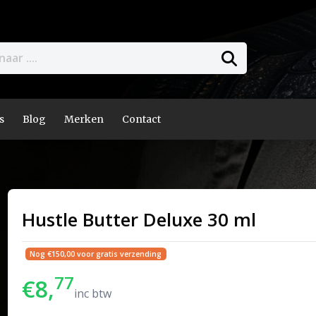
s
Blog
Merken
Contact
Hustle Butter Deluxe 30 ml
Nog €150,00 voor gratis verzending
77
€8,
inc btw