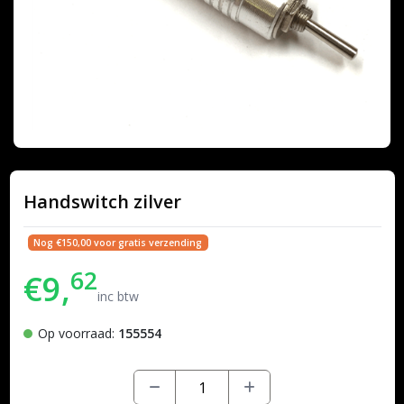
Handswitch zilver
Nog €150,00 voor gratis verzending
62
€9,
inc btw
Op voorraad:
155554