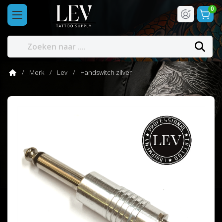
0
Merk
Lev
Handswitch zilver