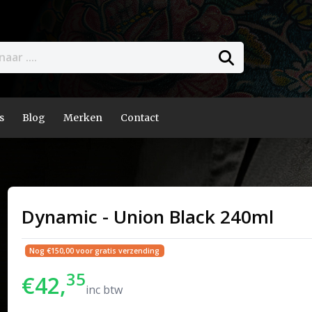
s
Blog
Merken
Contact
Dynamic - Union Black 240ml
Nog €150,00 voor gratis verzending
35
€42,
inc btw