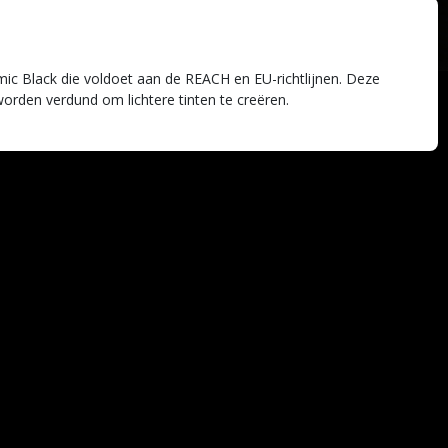
mic Black die voldoet aan de REACH en EU-richtlijnen. Deze
 worden verdund om lichtere tinten te creëren.