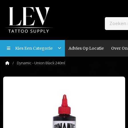
Kies Een Categorie
Advies Op Locatie
Over On
Dynamic - Union Black 240ml