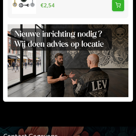
€2,54