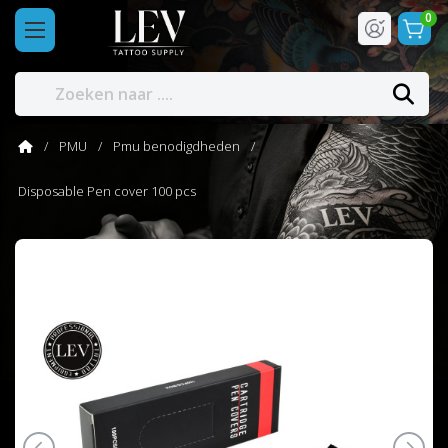
0
PMU
Pmu benodigdheden
Disposable Pen cover 100 pcs