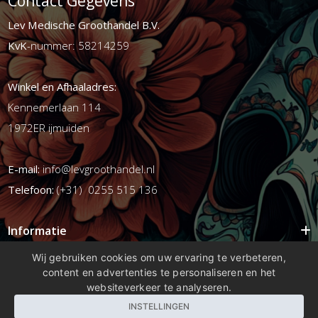
Contact Gegevens
Lev Medische Groothandel B.V.
KvK
-nummer: 58214259
Winkel en Afhaaladres:
Kennemerlaan 114
1972ER ijmuiden
E-mail:
info@levgroothandel.nl
Telefoon:
(+31) 0255 515 136
Informatie
Mijn account
Wij gebruiken cookies om uw ervaring te verbeteren,
content en advertenties te personaliseren en het
Info
websiteverkeer te analyseren.
Populaire Tags
INSTELLINGEN