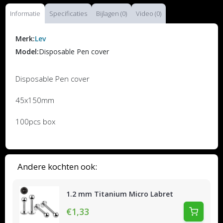
Informatie
Specificaties
Bijlagen (0)
Video (0)
Merk:
Lev
Model:
Disposable Pen cover
Disposable Pen cover
45x150mm
100pcs box
Andere kochten ook:
1.2 mm Titanium Micro Labret
€1,33