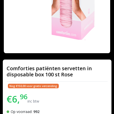
Comforties patiënten servetten in
disposable box 100 st Rose
Nog €150,00 voor gratis verzending
96
€6,
inc btw
Op voorraad:
992