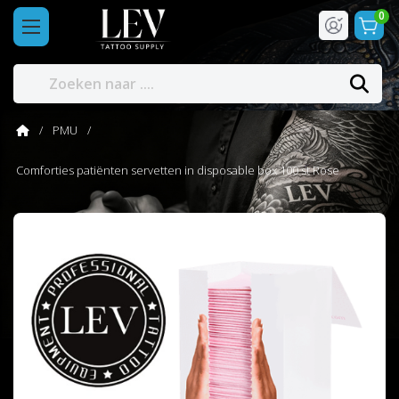
0
PMU
Comforties patiënten servetten in disposable box 100 st Rose