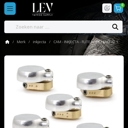
0
Merk
inkjecta
CAM - INKJECTA - FLITE NANO AND V2.1