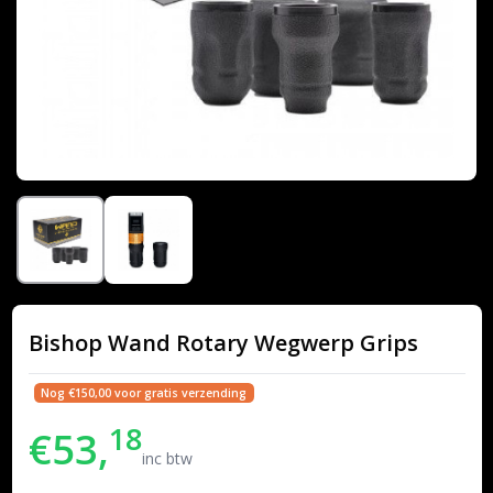
Bishop Wand Rotary Wegwerp Grips
Nog €150,00 voor gratis verzending
18
€53,
inc btw