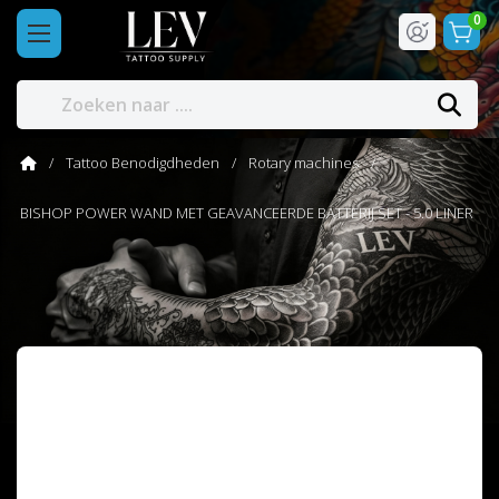
0
Tattoo Benodigdheden
Rotary machines
BISHOP POWER WAND MET GEAVANCEERDE BATTERIJ SET - 5.0 LINER