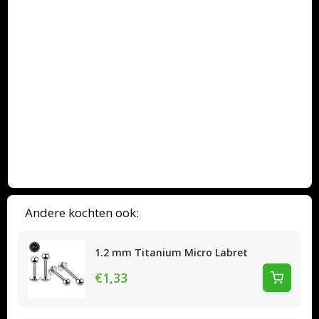
Productvideo's
Bekijk onze videogidsen en tutorials
Andere kochten ook:
1.2 mm Titanium Micro Labret
€1,33