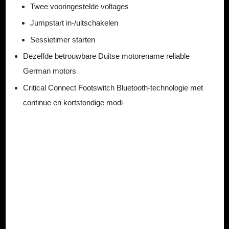
Twee vooringestelde voltages
Jumpstart in-/uitschakelen
Sessietimer starten
Dezelfde betrouwbare Duitse motorename reliable
German motors
Critical Connect Footswitch Bluetooth-technologie met
continue en kortstondige modi
Geen specificaties beschikbaar
Er zijn geen productspecificaties gevonden voor dit artikel
Beschikbare downloads
Toegang tot productdocumentatie, handleidingen en
installatiebestanden