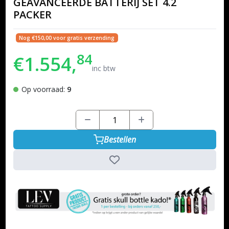
GEAVANCEERDE BATTERIJ SET 4.2
PACKER
Nog €150,00 voor gratis verzending
84
€1.554,
inc btw
Op voorraad:
9
Bestellen