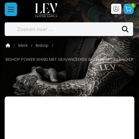
0
Merk
Bishop
BISHOP POWER WAND MET GEAVANCEERDE BATTERIJ SET 4.2 PACKER