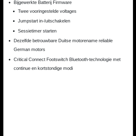
Bijgewerkte Batterij Firmware
Twee vooringestelde voltages
Jumpstart in-/uitschakelen
Sessietimer starten
Dezelfde betrouwbare Duitse motorename reliable
German motors
Critical Connect Footswitch Bluetooth-technologie met
continue en kortstondige modi
Geen specificaties beschikbaar
Er zijn geen productspecificaties gevonden voor dit artikel
Beschikbare downloads
Toegang tot productdocumentatie, handleidingen en