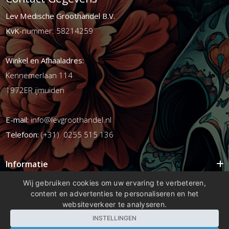
Lev Medische Groothandel B.V.
KvK
-nummer: 58214259
Winkel en Afhaaladres:
Kennemerlaan 114
1972ER ijmuiden
E-mail:
info@levgroothandel.nl
Telefoon:
(+31) 0255 515 136
Informatie
Mijn account
Wij gebruiken cookies om uw ervaring te verbeteren,
content en advertenties te personaliseren en het
Info
websiteverkeer te analyseren.
Populaire Tags
INSTELLINGEN