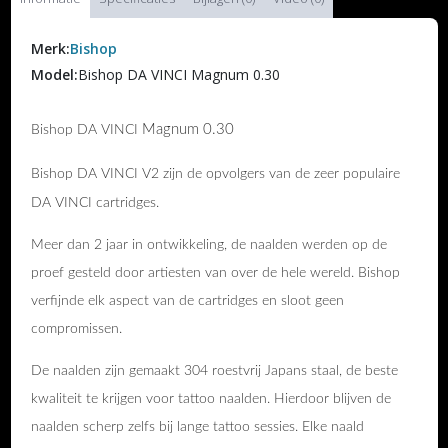
Merk:
Bishop
Model:
Bishop DA VINCI Magnum 0.30
Magnum 0.30
Bishop DA VINCI
Bishop DA VINCI V2 zijn de opvolgers van de zeer populaire
DA VINCI cartridges.
Meer dan 2 jaar in ontwikkeling, de naalden werden op de
proef gesteld door artiesten van over de hele wereld. Bishop
verfijnde elk aspect van de cartridges en sloot geen
compromissen.
De naalden zijn gemaakt 304 roestvrij Japans staal, de beste
kwaliteit te krijgen voor tattoo naalden. Hierdoor blijven de
naalden scherp zelfs bij lange tattoo sessies. Elke naald