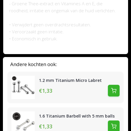
- Groene Thee-extract en Vitamines A en E, die
roodheid, irritatie en ongemak van de huid verlichten.
• Verwijdert geen overdrachtsresultaten.
• Veroorzaakt geen irritatie.
• Economisch in gebruik.
Andere kochten ook:
1.2 mm Titanium Micro Labret
€1,33
1.6 Titanium Barbell with 5 mm balls
€1,33