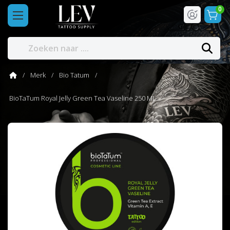
0
Merk
Bio Tatum
BioTaTum Royal Jelly Green Tea Vaseline 250 ML