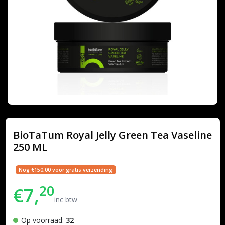
BioTaTum Royal Jelly Green Tea Vaseline
250 ML
Nog €150,00 voor gratis verzending
20
€7,
inc btw
Op voorraad:
32