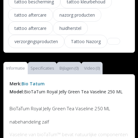
tattoo bescherming
tattoo kleurbehoud
tattoo aftercare
nazorg producten
tattoo aftercare
huidherstel
verzorgingsproducten
Tattoo Nazorg
Informatie
Specificaties
Bijlagen (0)
Video (0)
Merk:
Bio Tatum
Model:
BioTaTum Royal Jelly Green Tea Vaseline 250 ML
BioTaTum Royal Jelly Green Tea Vaseline 250 ML
nabehandeling zalf
Vaseline van bioTaTum™ bevat natuurlijke componenten