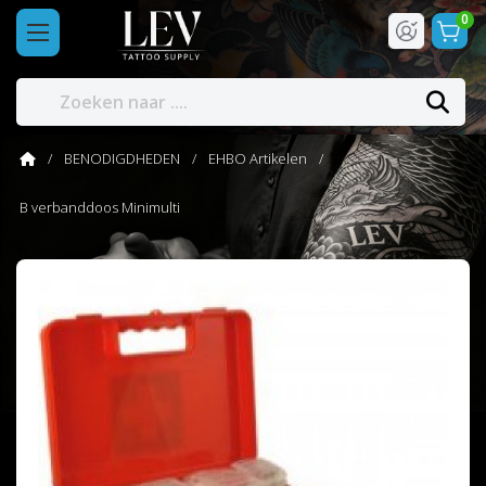
0
BENODIGDHEDEN
EHBO Artikelen
B verbanddoos Minimulti