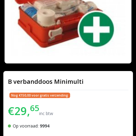
B verbanddoos Minimulti
Nog €150,00 voor gratis verzending
65
€29,
inc btw
Op voorraad:
9994