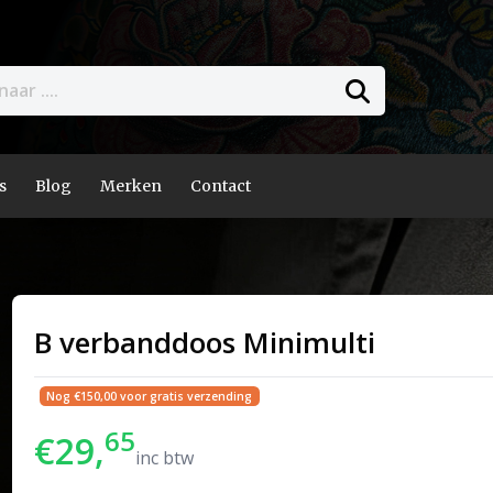
s
Blog
Merken
Contact
B verbanddoos Minimulti
Nog €150,00 voor gratis verzending
65
€29,
inc btw