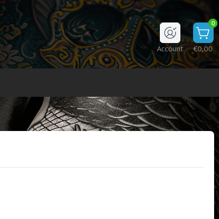
0
Account
€0,00