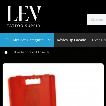
Kies Een Categorie
Advies Op Locatie
Over On
B verbanddoos Minimulti