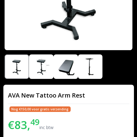
AVA New Tattoo Arm Rest
Nog €150,00 voor gratis verzending
49
€83,
inc btw