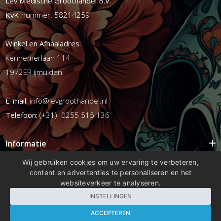
Lev Medische Groothandel B.V.
KvK
-nummer: 58214259
Winkel en Afhaaladres:
Kennemerlaan 114
1972ER ijmuiden
E-mail:
info@levgroothandel.nl
Telefoon:
(+31) 0255 515 136
Informatie
Mijn account
Wij gebruiken cookies om uw ervaring te verbeteren,
content en advertenties te personaliseren en het
Info
websiteverkeer te analyseren.
Populaire Tags
INSTELLINGEN
ACCEPTEREN