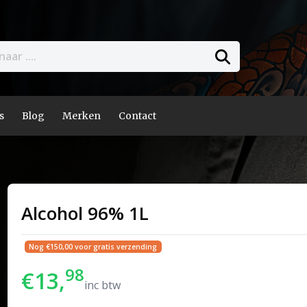
s
Blog
Merken
Contact
Alcohol 96% 1L
Nog €150,00 voor gratis verzending
98
€13,
inc btw