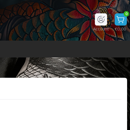
0
Account
€0,00