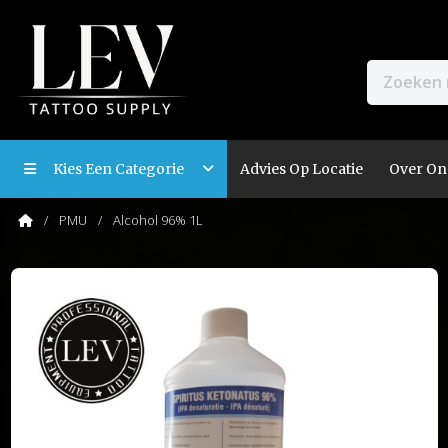
Kies Een Categorie
Advies Op Locatie
Over On
PMU
Alcohol 96% 1L