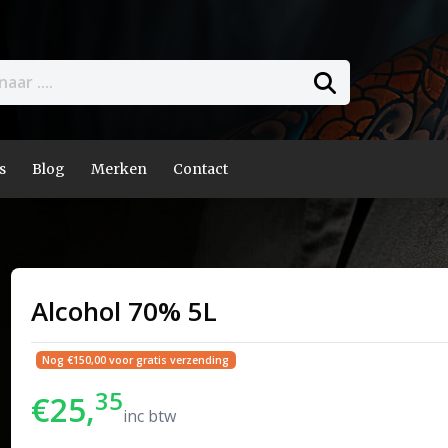
s
Blog
Merken
Contact
Alcohol 70% 5L
Nog €150,00 voor gratis verzending
35
€25,
inc btw