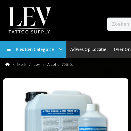
Kies Een Categorie
Advies Op Locatie
Over On
Merk
Lev
Alcohol 70% 5L