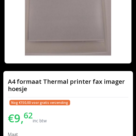
A4 formaat Thermal printer fax imager
hoesje
Nog €150,00 voor gratis verzending
62
€9,
inc btw
Maat