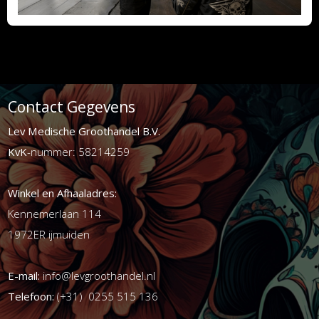
Contact Gegevens
Lev Medische Groothandel B.V.
KvK
-nummer: 58214259
Winkel en Afhaaladres:
Kennemerlaan 114
1972ER ijmuiden
E-mail:
info@levgroothandel.nl
Telefoon:
(+31) 0255 515 136