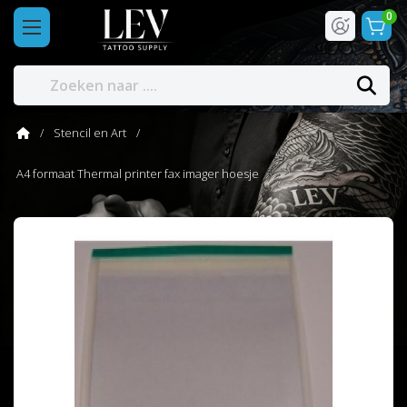
0
Stencil en Art
A4 formaat Thermal printer fax imager hoesje