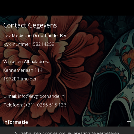
Contact Gegevens
Lev Medische Groothandel B.V.
KvK
-nummer: 58214259
Winkel en Afhaaladres:
Kennemerlaan 114
1972ER ijmuiden
E-mail:
info@levgroothandel.nl
Telefoon:
(+31) 0255 515 136
Informatie
Mijn account
Wij gebruiken cookies om uw ervaring te verbeteren,