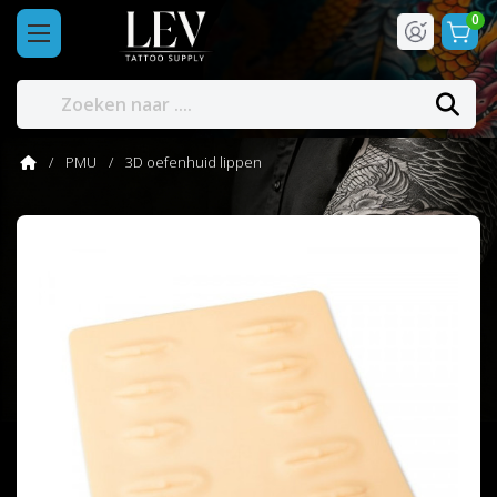
0
PMU
3D oefenhuid lippen