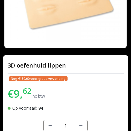
3D oefenhuid lippen
Nog €150,00 voor gratis verzending
62
€9,
inc btw
Op voorraad:
94