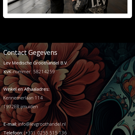
Contact Gegevens
Lev Medische Groothandel B.V.
KvK
-nummer: 58214259
Winkel en Afhaaladres:
Kennemerlaan 114
1972ER ijmuiden
E-mail:
info@levgroothandel.nl
Telefoon:
(+31) 0255 515 136