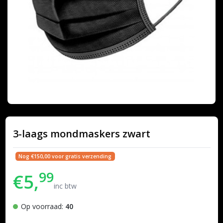
3-laags mondmaskers zwart
Nog €150,00 voor gratis verzending
99
€5,
inc btw
Op voorraad:
40