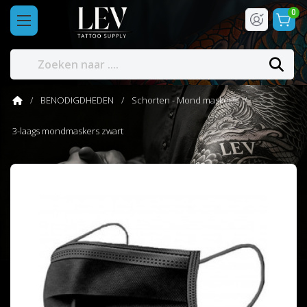
0
BENODIGDHEDEN
Schorten - Mond maskers
3-laags mondmaskers zwart