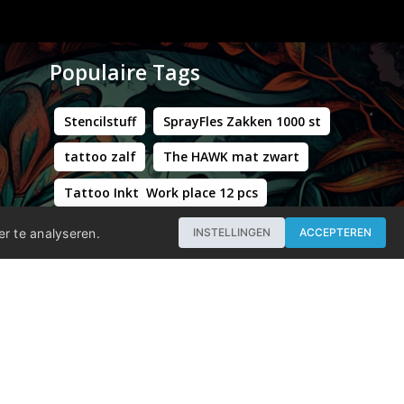
Populaire Tags
Stencilstuff
SprayFles Zakken 1000 st
tattoo zalf
The HAWK mat zwart
Tattoo Inkt Work place 12 pcs
Hustle Butter Deluxe Zakjes
er te analyseren.
INSTELLINGEN
ACCEPTEREN
Professional - Workstation Pro - Matt Black
WORLD FAMOUS LIMITLESS DARK ORANGE 1 30ML
Groene Kappersstoel met Chromen Frame