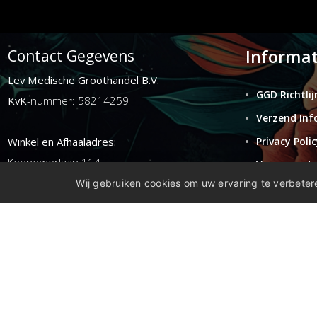
Informat
Contact Gegevens
Lev Medische Groothandel B.V.
GGD Richtlij
KvK
-nummer: 58214259
Verzend Inf
Winkel en Afhaaladres:
Privacy Polic
Kennemerlaan 114
Voorwaarde
1972ER ijmuiden
Wij gebruiken cookies om uw ervaring te verbetere
Retouren
Disclaimer
E-mail:
info@levgroothandel.nl
Telefoon:
(+31) 0255 515 136