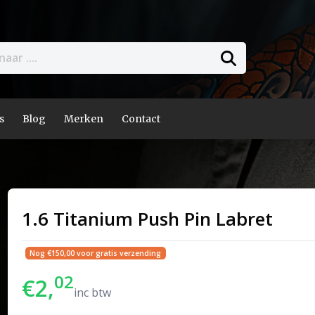
s
Blog
Merken
Contact
1.6 Titanium Push Pin Labret
Nog €150,00 voor gratis verzending
02
€2,
inc btw