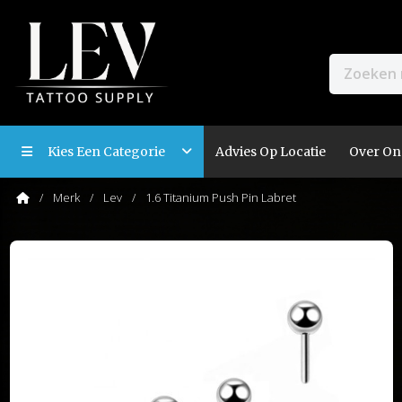
Kies Een Categorie
Advies Op Locatie
Over On
Merk
Lev
1.6 Titanium Push Pin Labret