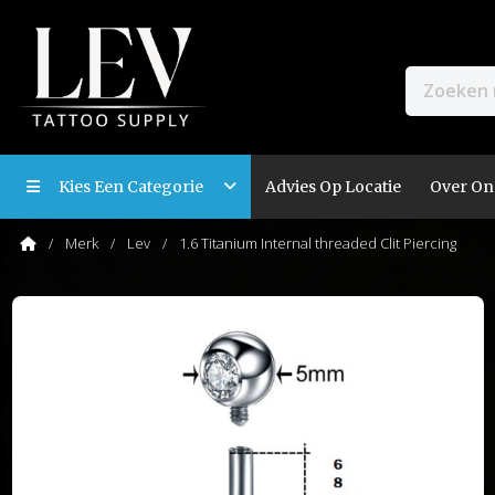
Kies Een Categorie
Advies Op Locatie
Over On
Merk
Lev
1.6 Titanium Internal threaded Clit Piercing