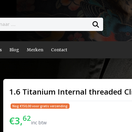
s
Blog
Merken
Contact
1.6 Titanium Internal threaded Cli
Nog €150,00 voor gratis verzending
62
€3,
inc btw