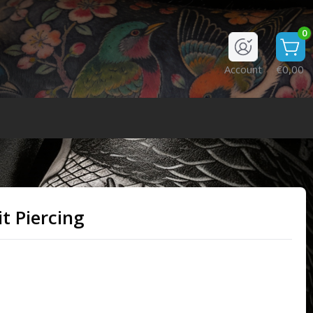
0
Account
€0,00
t Piercing