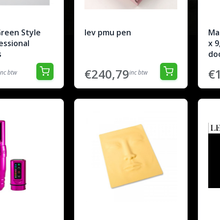
reen Style
lev pmu pen
Ma
essional
x 9
s
do
€240,79
€
inc btw
inc btw