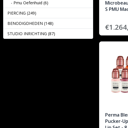
Microbeau
- Pmu Oefenhuid (6)
S PMU Mac
PIERCING (249)
BENODIGDHEDEN (148)
€1.264
STUDIO INRICHTING (87)
Perma Ble
Pucker-Up
Lip Set - 8