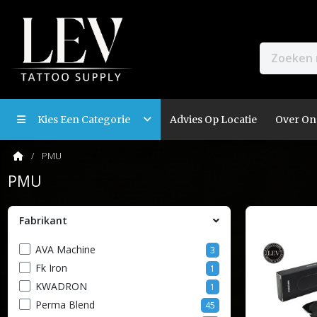
Kies Een Categorie
Advies Op Locatie
Over On
PMU
PMU
Fabrikant
AVA Machine
3
Fk Iron
1
KWADRON
1
Perma Blend
45