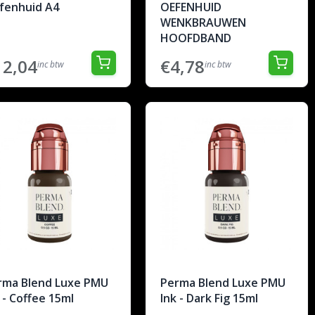
fenhuid A4
OEFENHUID
WENKBRAUWEN
HOOFDBAND
12,04
€4,78
inc btw
inc btw
rma Blend Luxe PMU
Perma Blend Luxe PMU
 - Coffee 15ml
Ink - Dark Fig 15ml