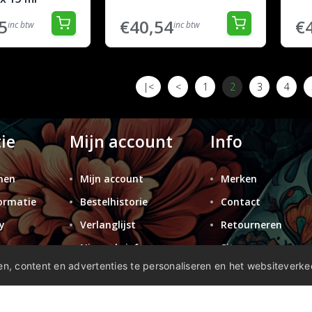
5
€40,54
€
inc btw
inc btw
|<
<
1
2
3
4
ie
Mijn account
Info
nen
Mijn account
Merken
ormatie
Bestelhistorie
Contact
y
Verlanglijst
Retourneren
n
Nieuwsbrief
Sitemap
n, content en advertenties te personaliseren en het websiteverke