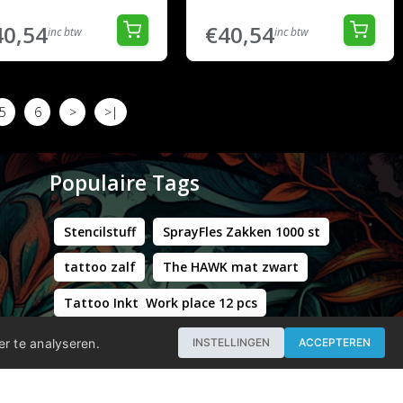
40,54
€40,54
inc btw
inc btw
5
6
>
>|
Populaire Tags
Stencilstuff
SprayFles Zakken 1000 st
tattoo zalf
The HAWK mat zwart
Tattoo Inkt Work place 12 pcs
Hustle Butter Deluxe Zakjes
er te analyseren.
INSTELLINGEN
ACCEPTEREN
Professional - Workstation Pro - Matt Black