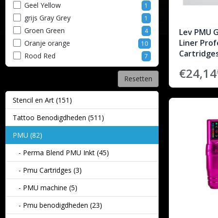
Geel Yellow
1
grijs Gray Grey
1
Groen Green
4
Lev PMU G
Liner Prof
Oranje orange
10
Cartridge
Rood Red
7
Rose pink
4
€24,14
Resetten
Wit White
2
Zwart Black
5
Stencil en Art (151)
Tattoo Benodigdheden (511)
PMU (82)
- Perma Blend PMU Inkt (45)
- Pmu Cartridges (3)
- PMU machine (5)
- Pmu benodigdheden (23)