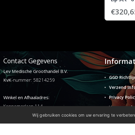
€320,6
Informat
Contact Gegevens
Lev Medische Groothandel B.V.
GGD Richtlij
KvK
-nummer: 58214259
Verzend Inf
Winkel en Afhaaladres:
Privacy Polic
Kennemerlaan 114
Voorwaarde
1972ER ijmuiden
Wij gebruiken cookies om uw ervaring te verbetere
Retouren
Disclaimer
E-mail:
info@levgroothandel.nl