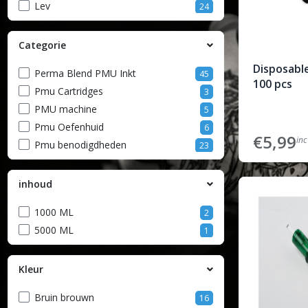
Lev
24
Categorie
Disposabl
Perma Blend PMU Inkt
45
100 pcs
Pmu Cartridges
3
PMU machine
5
Pmu Oefenhuid
6
€5,99
inc
Pmu benodigdheden
23
inhoud
1000 ML
2
5000 ML
1
Kleur
Bruin brouwn
16