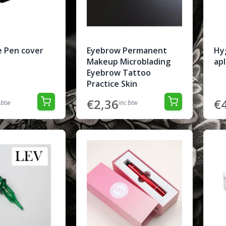
e Pen cover
Eyebrow Permanent
Hyg
Makeup Microblading
apl
Eyebrow Tattoo
Practice Skin
€2,36
€
 btw
inc btw