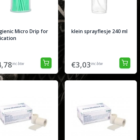
ienic Micro Drip for
klein sprayflesje 240 ml
ication
4,78
€3,03
inc btw
inc btw