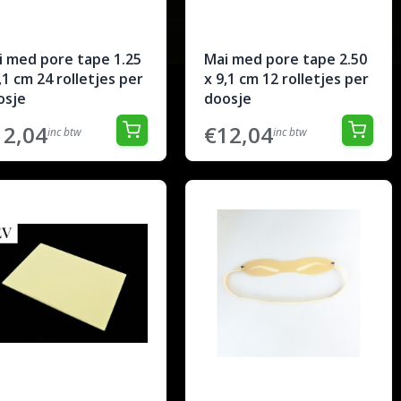
i med pore tape 1.25
Mai med pore tape 2.50
,1 cm 24 rolletjes per
x 9,1 cm 12 rolletjes per
osje
doosje
12,04
€12,04
inc btw
inc btw