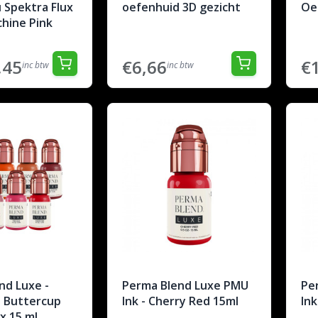
 Spektra Flux
oefenhuid 3D gezicht
Oe
hine Pink
,45
€6,66
€
inc btw
inc btw
nd Luxe -
Perma Blend Luxe PMU
Pe
 Buttercup
Ink - Cherry Red 15ml
Ink
 x 15 ml