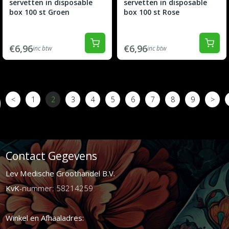
servetten in disposable
servetten in disposable
box 100 st Groen
box 100 st Rose
€6,96
€6,96
inc btw
inc btw
<
1
2
3
4
5
6
7
8
9
>
Contact Gegevens
Lev Medische Groothandel B.V.
KvK
-nummer: 58214259
Winkel en Afhaaladres: