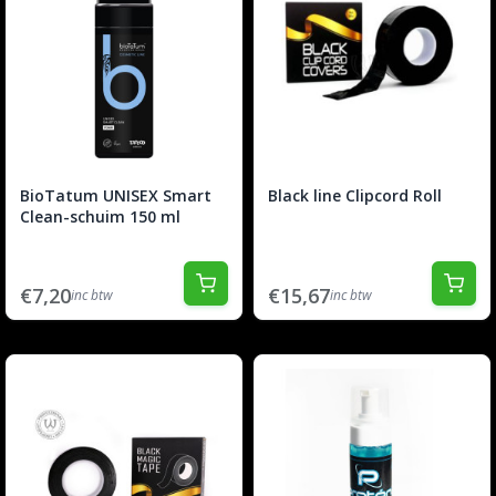
BioTatum UNISEX Smart
Black line Clipcord Roll
Clean-schuim 150 ml
€7,20
€15,67
inc btw
inc btw