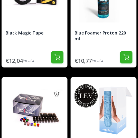
Black Magic Tape
Blue Foamer Proton 220
ml
€12,04
€10,77
inc btw
inc btw