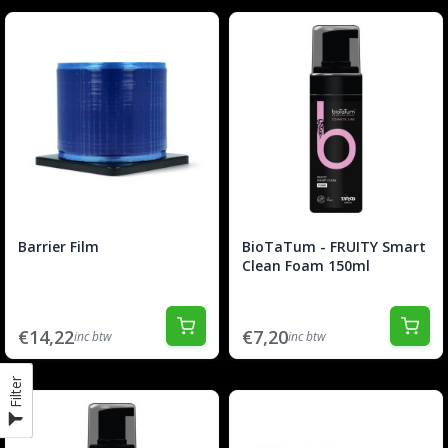
Barrier Film
BioTaTum - FRUITY Smart
Clean Foam 150ml
€14,22
€7,20
inc btw
inc btw
Filter