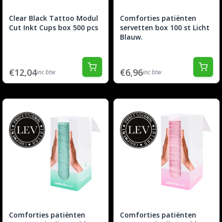
Clear Black Tattoo Modul
Comforties patiënten
Cut Inkt Cups box 500 pcs
servetten box 100 st Licht
Blauw.
€12,04
€6,96
inc btw
inc btw
Comforties patiënten
Comforties patiënten