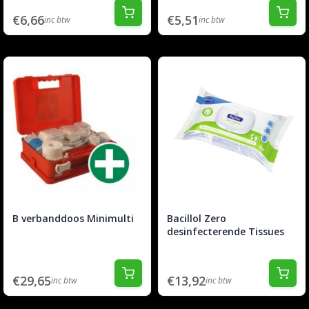
€6,66
€5,51
inc btw
inc btw
B verbanddoos Minimulti
Bacillol Zero
desinfecterende Tissues
€29,65
€13,92
inc btw
inc btw