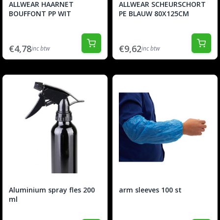
ALLWEAR HAARNET
ALLWEAR SCHEURSCHORT
BOUFFONT PP WIT
PE BLAUW 80X125CM
€4,78
€9,62
inc btw
inc btw
Aluminium spray fles 200
arm sleeves 100 st
ml