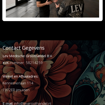
Contact Gegevens
Lev Medische Groothandel B.V.
KvK
-nummer: 58214259
Winkel en Afhaaladres:
Kennemerlaan 114
1972ER ijmuiden
E-mail:
info@levgroothandel.nl