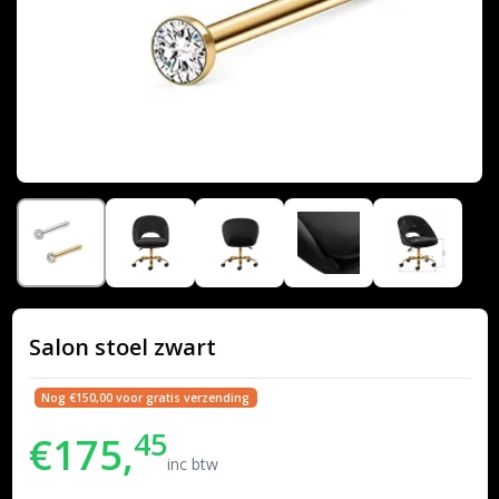
Salon stoel zwart
Nog €150,00 voor gratis verzending
45
€175,
inc btw