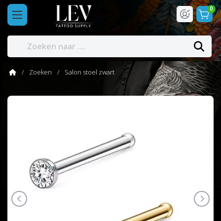
0
Zoeken
Salon stoel zwart