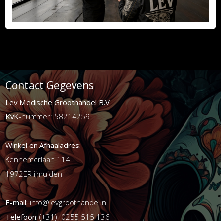
Contact Gegevens
Lev Medische Groothandel B.V.
KvK
-nummer: 58214259
Winkel en Afhaaladres:
Kennemerlaan 114
1972ER ijmuiden
E-mail:
info@levgroothandel.nl
Telefoon:
(+31) 0255 515 136